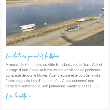
détour
Les alentours qui valent le détour
A moins de 30 minutes du Gîte En allant vers le Nord: Ault et
la plage d’Ault Onival Ault est un ancien village de pêcheurs
qui existe depuis le Moyen Âge. L’ église et le port de la ville
furent engloutis lors d’une tempête. Ault a conservé son
caractère authentique, son patrimoine maritime et ses […]
Lire la suite »