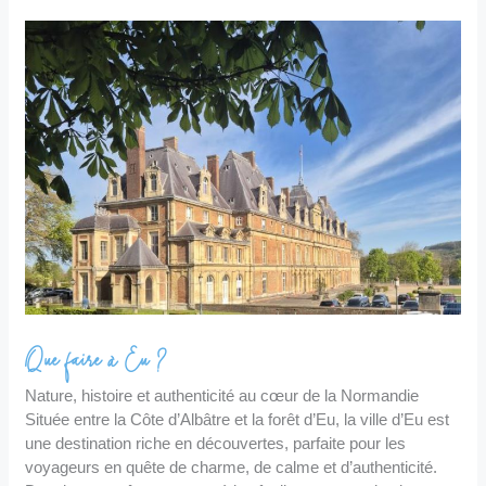
Que
faire
à
Eu ?
Que faire à Eu ?
Nature, histoire et authenticité au cœur de la Normandie
Située entre la Côte d’Albâtre et la forêt d’Eu, la ville d’Eu est
une destination riche en découvertes, parfaite pour les
voyageurs en quête de charme, de calme et d’authenticité.