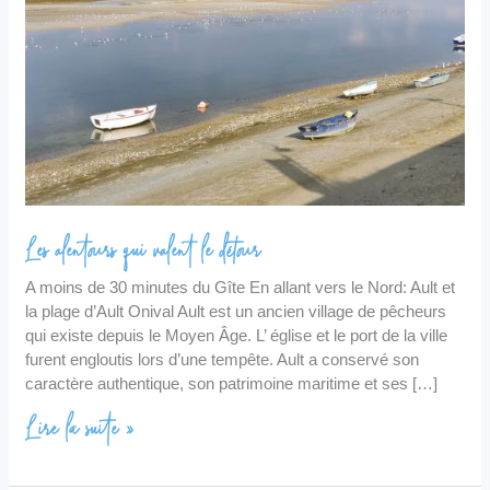
détour
Les alentours qui valent le détour
A moins de 30 minutes du Gîte En allant vers le Nord: Ault et
la plage d’Ault Onival Ault est un ancien village de pêcheurs
qui existe depuis le Moyen Âge. L’ église et le port de la ville
furent engloutis lors d’une tempête. Ault a conservé son
caractère authentique, son patrimoine maritime et ses […]
Lire la suite »